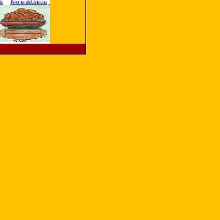
is
Post to del.icio.us