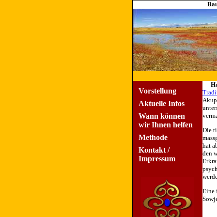
Bau
He
Vorstellung
Tradi
Akupu
Aktuelle Infos
unter
Wann können
verma
wir Ihnen helfen
Die t
Methode
massg
hat a
Kontakt /
den w
Impressum
Erkra
psych
werde
Eine 
Sowje