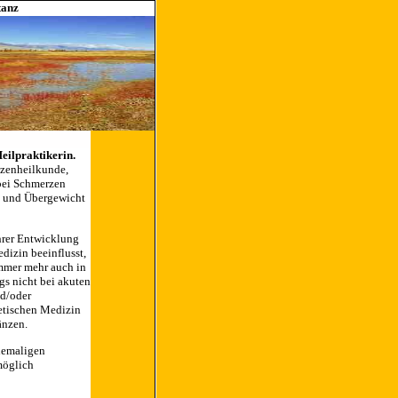
tanz
eilpraktikerin.
anzenheilkunde,
 bei Schmerzen
es und Übergewicht
ihrer Entwicklung
dizin beeinflusst,
immer mehr auch in
gs nicht bei akuten
nd/oder
etischen Medizin
änzen.
ehemaligen
möglich