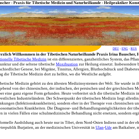
scher - Praxis für Tibetische Medizin und Naturheilkunde - Heilpraktiker Kons
DEU
-
ENG
-
RUS
rzlich Willkommen in der Tibetischen Naturheilkunde Praxis Irina Bauscher, H
tionelle Tibetische Medizin
ist ein differenziertes, ganzheitliches System, das Pfl
nktur und die seltene tibetische
Moxibustion
zur Heilung einsetzt. Insbesondere
schiedlicher Genese, bei Migräne, Tinnitus, Allergien, Bluthochdruck und Diabet
g die Tibetische Medizin dort zu helfen, wo die Westliche aufgibt.
ibetische Medizin gehört zu den ältesten Medizinsystemen der Welt. Sie wurde in 
ebend von der chinesischen, der indischen, der persischen und der griechischen Me
ber eine ganz eigene Form gefunden. Heute verbreitet sich die tibetische Medizin 
estlichen Industrieländern. Der Schwerpunkt der tibetischen Medizin liegt allerdin
nkungen (Infektionskrankheiten), sondern eher in der Therapie von chronischen u
osomatischen Krankheiten. Die Diagnose- und Behandlungsmöglichkeiten der tib
n in vielen Fällen eine schulmedizinische Behandlung nicht ersetzen, sondern erg
formelle Ausbildung auch heute nur in Tibet, dem Nord-Osten Indiens und in der 
trepublik Burjatien, an der medizinischen Universität in
Ulan
-
Ude
am Baikalsee, 