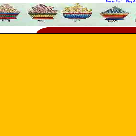
Post to Furl
Digg th